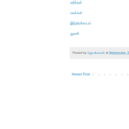
உதிர்தல்
மலர்கள்
இந்திரகோபம்
துளசி
Posted by
ஜெயமோகன்
at
Wednesday, S
Newer Post