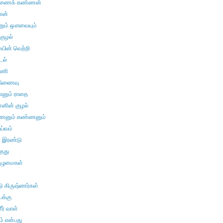
ணைக் கண்ணன்
ான்
னும் ஔவையும்
குழல்
யின் வெற்றி
டல்
ாணி
கிணைவு
எனும் ராதை
ின் குழல்
்ணனும் கண்ணனும்
ய்வம்
 இரண்டு
தது
ுழுமைகள்
ு கிருஷ்ணர்கள்
க்கு
ர் வாள்
் என்பது