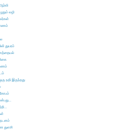
 ஆர்வி
எழுதும் வழி
லர்கள்
ோணம்
லை
ன் துயரம்
ணத்தையல்
ரிகை
மணம்
டம்
ஒரு நதி இருந்தது
்
ரகோபம்
என்பது...
்றி...
கள்
 நடனம்
்ண துளசி