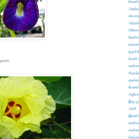
வெண்
அறத்த
வியாச
அந்தக்
பிரேமை
தேன்க
ராதார
ஒருங்
பெண் 
ூவரசு.
கண்ணன
கிருஷ
குலதெ
யோகம்
அழியா
இரு ம
அரசி
இரண்ட
கண்மய
கண்ணீ
தெய்வம