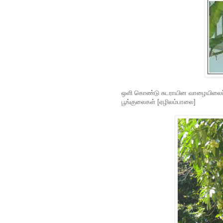
ஒளி கொண்டு சுடராயின வாழையிலைப்பர
பூங்குலைகள் [ஏழிலம்பாலை]