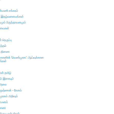
மணி சக்கரம்
் இதழ்வளையங்கள்
ும் பிருந்தாவனமும்
றவைகள்
ர் நெருப்பு
ூத்தல்
் திணை
கனின் 'வெண்முரசு': ஆய்வுக்கான
ங்கள்
் தமிழ்
ம் இசையும்
 அலை
ருஷ்ணன் - கேசவ்
ரசும் அறிவும்
ைமனம்
்ணை
ன்மை என்பதோர்...