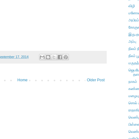
விழி
மனோன்
அயிரம
கோகுலம
இருப
அம்பு
நிலம் நீ
நீலம் ப
eptember 17, 2014
மருதத
ஜெயமோ
தள
Home
Older Post
நாகம்
கண்ணன
மழையு
சொல்
ராதாகி
வெண்மு
பிள்ள
வெண
ஒளியி