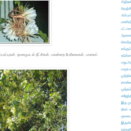
அழிதல
நெஞ்சி
அம்பு
மணிரத
பட்டா
ஆலைக்
கொற்
எங்கும
ப்புகள். தாழைமடல் நீட்சிகள். பகன்றை பேரிலைகள். பாலைப்
உடுக்
மது,அ
மருத ம
முத்தி
ராசலீல
முத்தம
கஜேந்த
இரு மு
நீலம் 
குவலயப
இருளி
கம்சனி