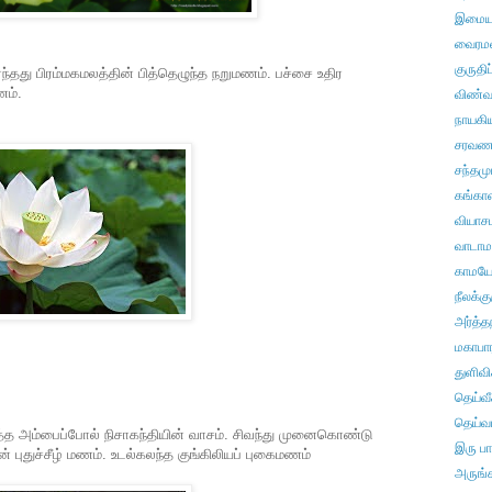
இமைய
வைரமல
குருதிப
ந்தது பிரம்மகமலத்தின் பித்தெழுந்த நறுமணம். பச்சை உதிர
ணம்.
விண்வ
நாயகிய
சரவணன்
சந்தமு
கங்கா
வியாச
வாடாம
காமய
நீலக்க
அர்த்த
மகாபா
துளிவிச
தெய்வீ
தெய்வ
தைத்த அம்பைப்போல் நிசாகந்தியின் வாசம். சிவந்து முனைகொண்டு
இரு ப
ன் புதுச்சீழ் மணம். உடல்கலந்த குங்கிலியப் புகைமணம்
அருங்