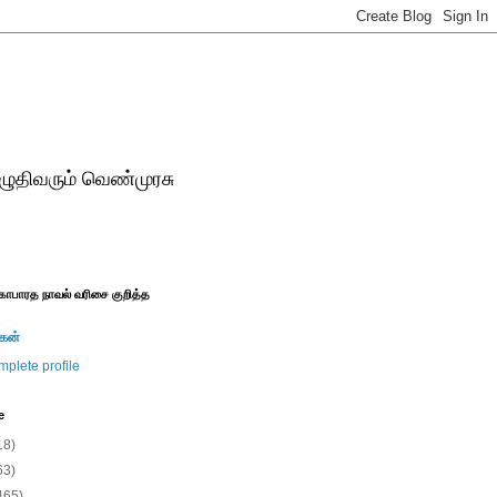
ுதிவரும் வெண்முரசு
காபாரத நாவல் வரிசை குறித்த
கன்
plete profile
e
18)
63)
465)