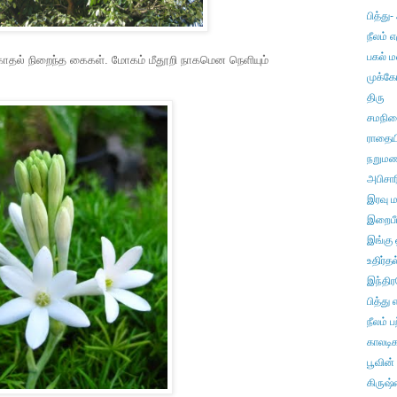
பித்து-
நீலம் 
பகல் ம
 காதல் நிறைந்த கைகள். மோகம் மீதூறி நாகமென நெளியும்
முக்க
திரு
சமநி
ராதையி
நறும
அபிசா
இரவு 
இறைபீ
இங்கு 
உதிர்தல
இந்தி
பித்து 
நீலம் பற
காலடி
பூவின்
கிருஷ