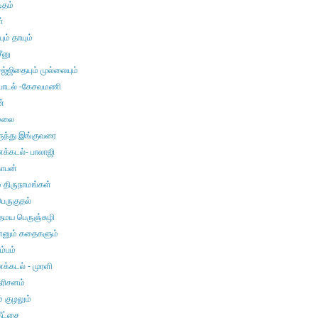
ிதம்
்
ும் தாயும்
சீனு
்ஜிதையும் முல்லையும்
பாடல் -கேசவமணி
்
மலை
ுந்து இங்குவரை
்கடல்- பாலாஜி
ோபன்
 திருநாமங்கள்
ெருகுதல்
மய பெருஞ்சுழி
னும் கதைகளும்
ம்பம்
்கடல் - முரளி
தரிசனம்
ம் குழலும்
ீட்சை