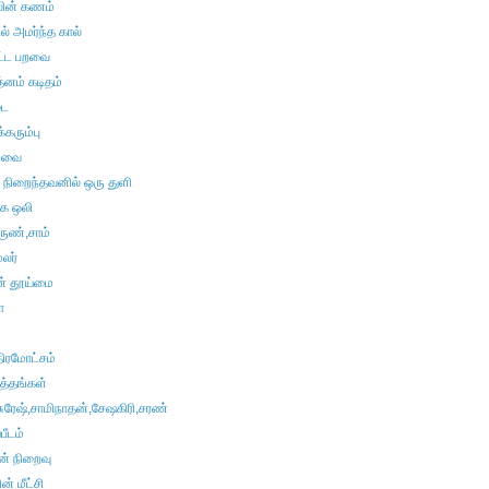
ின் கணம்
ல் அமர்ந்த கால்
பட்ட பறவை
்னம் கடிதம்
டை
கரும்பு
றவை
் நிறைந்தவனில் ஒரு துளி
கை ஒலி
ருண்,சாம்
லர்
ன் தூய்மை
ா
்
ிரமோட்சம்
த்தங்கள்
-சுரேஷ்,சாமிநாதன்,சேஷகிரி,சரண்
ீடம்
ன் நிறைவு
ன் மீட்சி