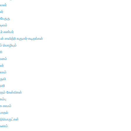
மலர்
ர்
்பேருரு
டிவம்
ர் எண்மர்
 சாவித்ரி சுகுமார்-கடிதங்கள்
ம் மொழியும்
ளி
மனம்
லர்
ோகம்
ுருவி
நாரி
ரதம் கேள்விகள்
ும்பு
க காமம்
மாதல்
ாடுபொருட்கள்
கணம்