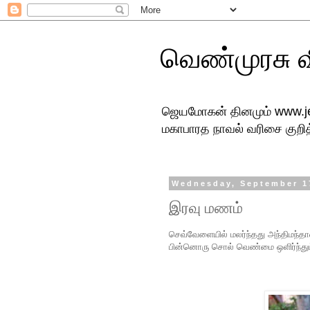
வெண்முரசு 
ஜெயமோகன் தினமும் www.jey
மகாபாரத நாவல் வரிசை குறித்
Wednesday, September 1
இரவு மணம்
செவ்வேளையில் மலர்ந்தது அந்திமந்
பின்னொரு சொல் வெண்மை ஒளிர்ந்தும்